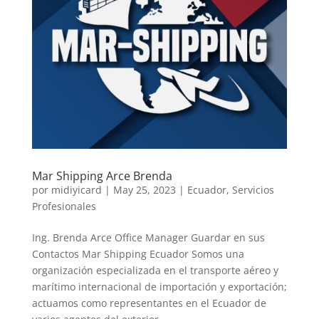
Mar Shipping Arce Brenda
por
midiyicard
|
May 25, 2023
|
Ecuador
,
Servicios
Profesionales
Ing. Brenda Arce Office Manager Guardar en sus
Contactos Mar Shipping Ecuador Somos una
organización especializada en el transporte aéreo y
marítimo internacional de importación y exportación;
actuamos como representantes en el Ecuador de