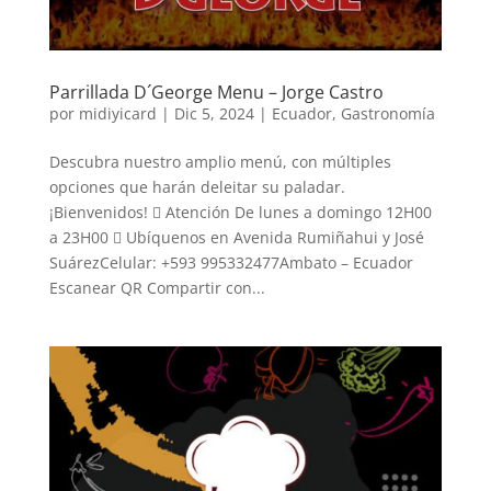
Parrillada D´George Menu – Jorge Castro
por
midiyicard
|
Dic 5, 2024
|
Ecuador
,
Gastronomía
Descubra nuestro amplio menú, con múltiples
opciones que harán deleitar su paladar.
¡Bienvenidos!  Atención De lunes a domingo 12H00
a 23H00  Ubíquenos en Avenida Rumiñahui y José
SuárezCelular: +593 995332477Ambato – Ecuador
Escanear QR Compartir con...