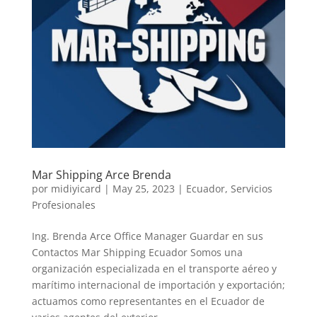
Mar Shipping Arce Brenda
por
midiyicard
|
May 25, 2023
|
Ecuador
,
Servicios
Profesionales
Ing. Brenda Arce Office Manager Guardar en sus
Contactos Mar Shipping Ecuador Somos una
organización especializada en el transporte aéreo y
marítimo internacional de importación y exportación;
actuamos como representantes en el Ecuador de