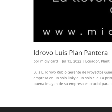
Idrovo Luis Plan Pantera
por
midiyicard
|
Jul 13, 2022
|
Ecuador
,
Plantil
Luis E. Idrovo Rubio Gerente de Proyectos Gu
empresa en un solo linky a un solo clic. La pr
buena imagen de su empresa es crucial para o