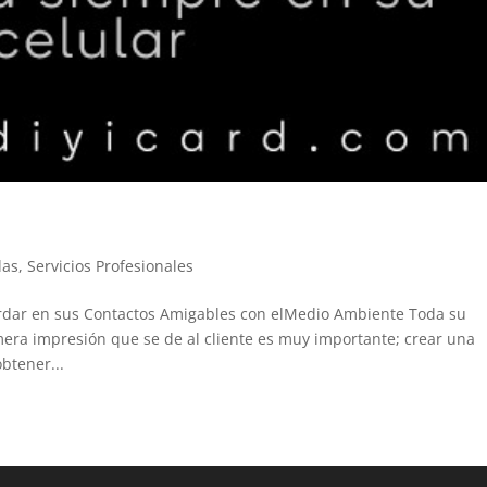
las
,
Servicios Profesionales
ardar en sus Contactos Amigables con elMedio Ambiente Toda su
imera impresión que se de al cliente es muy importante; crear una
btener...