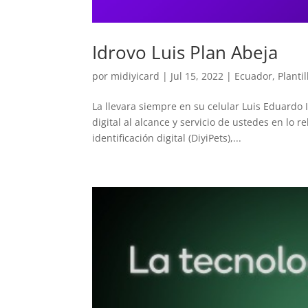
Idrovo Luis Plan Abeja
por
midiyicard
|
Jul 15, 2022
|
Ecuador
,
Plantil
La llevara siempre en su celular Luis Eduard
digital al alcance y servicio de ustedes en lo 
identificación digital (DiyiPets),...