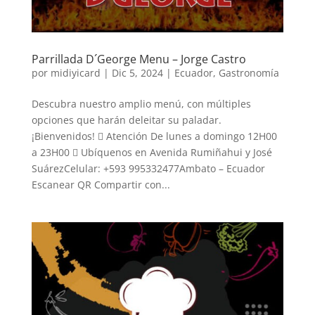
Parrillada D´George Menu – Jorge Castro
por
midiyicard
|
Dic 5, 2024
|
Ecuador
,
Gastronomía
Descubra nuestro amplio menú, con múltiples
opciones que harán deleitar su paladar.
¡Bienvenidos!  Atención De lunes a domingo 12H00
a 23H00  Ubíquenos en Avenida Rumiñahui y José
SuárezCelular: +593 995332477Ambato – Ecuador
Escanear QR Compartir con...