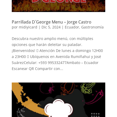
Parrillada D´George Menu – Jorge Castro
por
midiyicard
|
Dic 5, 2024
|
Ecuador
,
Gastronomía
Descubra nuestro amplio menú, con múltiples
opciones que harán deleitar su paladar.
¡Bienvenidos!  Atención De lunes a domingo 12H00
a 23H00  Ubíquenos en Avenida Rumiñahui y José
SuárezCelular: +593 995332477Ambato – Ecuador
Escanear QR Compartir con...