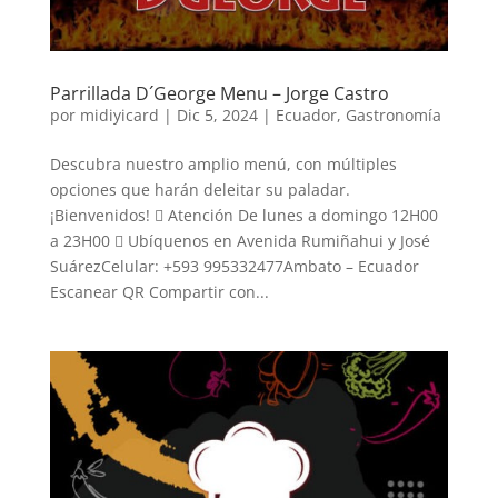
Parrillada D´George Menu – Jorge Castro
por
midiyicard
|
Dic 5, 2024
|
Ecuador
,
Gastronomía
Descubra nuestro amplio menú, con múltiples
opciones que harán deleitar su paladar.
¡Bienvenidos!  Atención De lunes a domingo 12H00
a 23H00  Ubíquenos en Avenida Rumiñahui y José
SuárezCelular: +593 995332477Ambato – Ecuador
Escanear QR Compartir con...