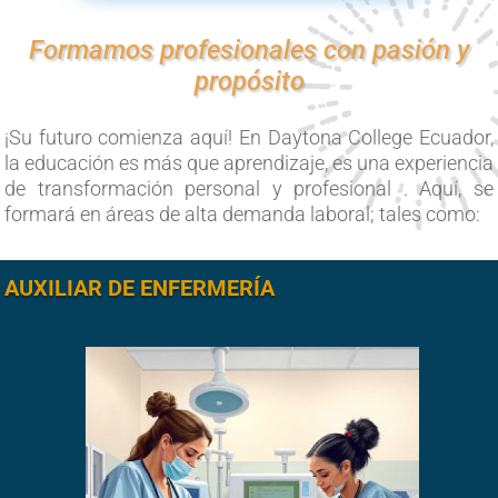
Formamos profesionales con pasión y
propósito
¡Su futuro comienza aquí! En Daytona College Ecuador,
la educación es más que aprendizaje, es una experiencia
de transformación personal y profesional . Aquí, se
formará en áreas de alta demanda laboral; tales como:
AUXILIAR DE ENFERMERÍA